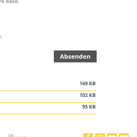
re diese.
.
169 KB
102 KB
95 KB