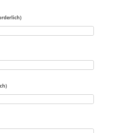
rderlich)
ich)