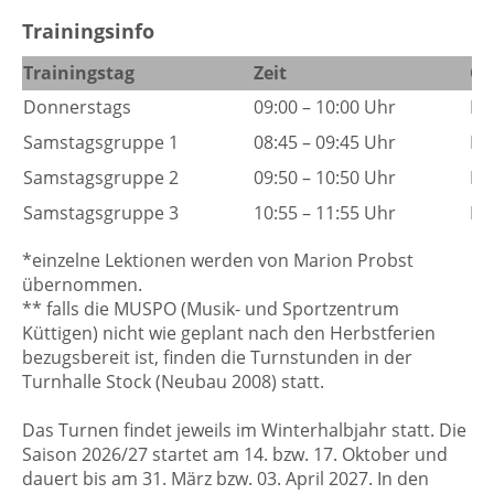
Trainingsinfo
Trainingstag
Zeit
Or
Donnerstags
09:00 – 10:00 Uhr
MU
Samstagsgruppe 1
08:45 – 09:45 Uhr
MU
Samstagsgruppe 2
09:50 – 10:50 Uhr
MU
Samstagsgruppe 3
10:55 – 11:55 Uhr
MU
*einzelne Lektionen werden von Marion Probst
übernommen.
** falls die MUSPO (Musik- und Sportzentrum
Küttigen) nicht wie geplant nach den Herbstferien
bezugsbereit ist, finden die Turnstunden in der
Turnhalle Stock (Neubau 2008) statt.
Das Turnen findet jeweils im Winterhalbjahr statt. Die
Saison 2026/27 startet am 14. bzw. 17. Oktober und
dauert bis am 31. März bzw. 03. April 2027. In den