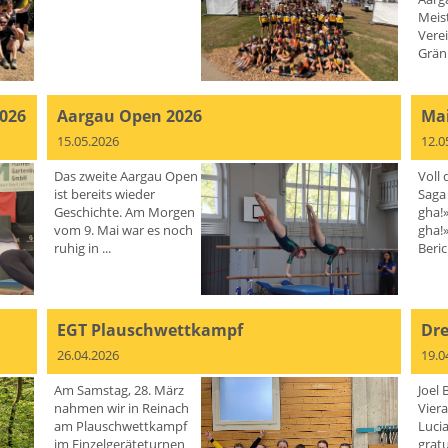
Meis
Vere
Grän
2026
Aargau Open 2026
Mai
15.05.2026
12.0
Das zweite Aargau Open
Voll 
ist bereits wieder
Saga
Geschichte. Am Morgen
gha!
vom 9. Mai war es noch
gha!»
ruhig in ...
Beric
EGT Plauschwettkampf
Dre
26.04.2026
19.0
Am Samstag, 28. März
Joel 
nahmen wir in Reinach
Viera
am Plauschwettkampf
Lucia
im Einzelgeräteturnen
gratu