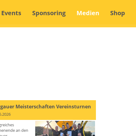
Events
Sponsoring
Medien
Shop
gauer Meisterschaften Vereinsturnen
6.2026
greiches
enende an den
auer