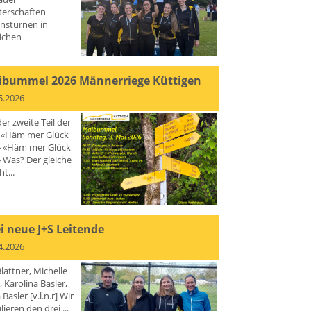
terschaften
insturnen in
ichen
bummel 2026 Männerriege Küttigen
5.2026
der zweite Teil der
 «Häm mer Glück
» «Häm mer Glück
 Was? Der gleiche
ht...
i neue J+S Leitende
4.2026
Blattner, Michelle
, Karolina Basler,
 Basler [v.l.n.r] Wir
lieren den drei ...